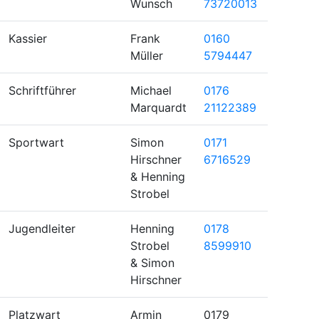
Wunsch
73720013
Kassier
Frank
0160
Müller
5794447
Schriftführer
Michael
0176
Marquardt
21122389
Sportwart
Simon
0171
Hirschner
6716529
& Henning
Strobel
Jugendleiter
Henning
0178
Strobel
8599910
& Simon
Hirschner
Platzwart
Armin
0179