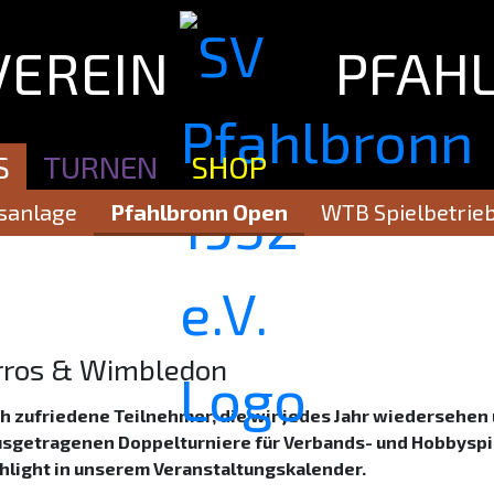
VEREIN
PFAH
S
TURNEN
SHOP
ads
sanlage
Geschäftsstelle
Pfahlbronn Open
Kontakt
WTB Spielbetrie
Satzung
D
rros & Wimbledon
rch zufriedene Teilnehmer, die wir jedes Jahr wiedersehen
 ausgetragenen Doppelturniere für Verbands- und Hobbyspi
ghlight in unserem Veranstaltungskalender.