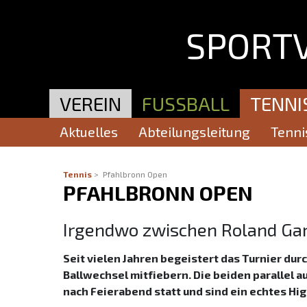
SPORT
VEREIN
FUSSBALL
TENNI
Aktuelles
Aktuelles
Abteilungsleitung
Vereinsleitung
Downlo
Tenni
Tennis
> Pfahlbronn Open
PFAHLBRONN OPEN
Irgendwo zwischen Roland Ga
Seit vielen Jahren begeistert das Turnier du
Ballwechsel mitfiebern. Die beiden parallel
nach Feierabend statt und sind ein echtes Hi