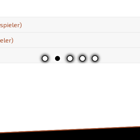
pieler)
eler)