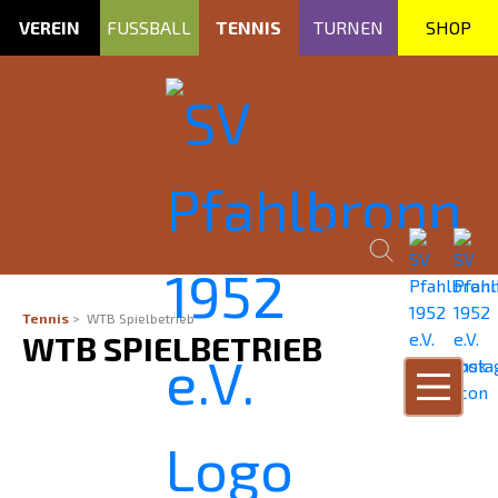
VEREIN
FUSSBALL
TENNIS
TURNEN
SHOP
Tennis
> WTB Spielbetrieb
WTB SPIELBETRIEB